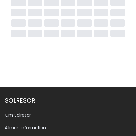
SOLRESOR
Om Solresor
Allmän information