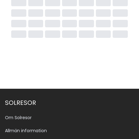
SOLRESOR
Om Solresor
Allmän information