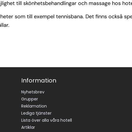
lighet till skönhetsbehandlingar och massage hos hote
ligheter som till exempel tennisbana. Det finns också s
llar.
Information
Nyhetsbrev
Grupper
Reklamation
Lediga tjänster
Lista över alla våra hotell
Artiklar