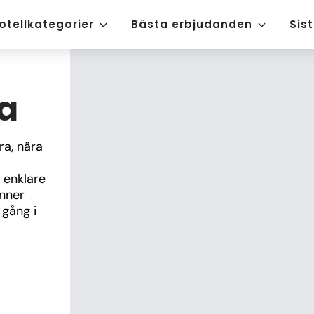
otellkategorier
Bästa erbjudanden
Sis
ra
a, nära 
enklare 
nner 
gång i 