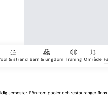
Pool & strand
Barn & ungdom
Träning
Område
Fa
midig semester. Förutom pooler och restauranger finn