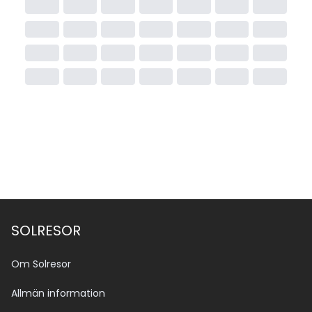
SOLRESOR
Om Solresor
Allmän information