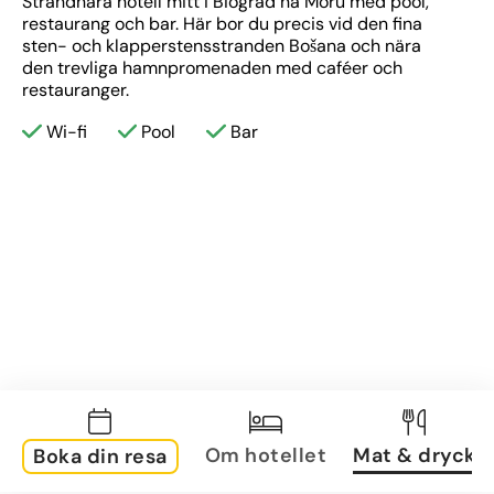
Strandnära hotell mitt i Biograd na Moru med pool, 
restaurang och bar. Här bor du precis vid den fina 
sten- och klapperstensstranden Bošana och nära 
den trevliga hamnpromenaden med caféer och 
restauranger.
Wi-fi
Pool
Bar
Om hotellet
Mat & dryck
Boka din resa