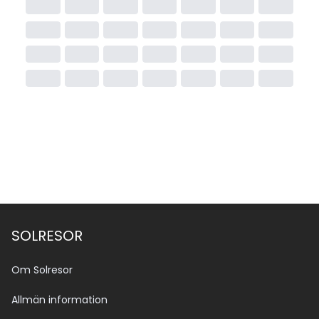
SOLRESOR
Om Solresor
Allmän information