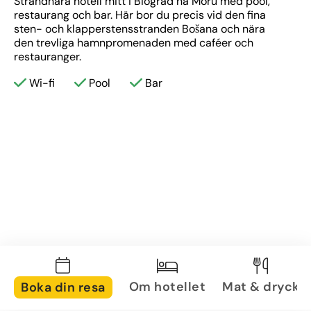
Strandnära hotell mitt i Biograd na Moru med pool, 
restaurang och bar. Här bor du precis vid den fina 
sten- och klapperstensstranden Bošana och nära 
den trevliga hamnpromenaden med caféer och 
restauranger.
Wi-fi
Pool
Bar
Om hotellet
Mat & dryck
Boka din resa