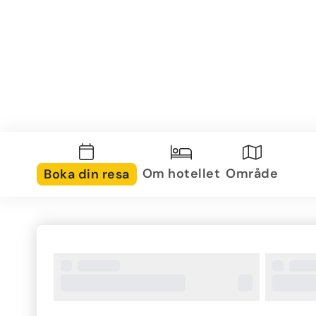
Om hotellet
Område
Boka din resa