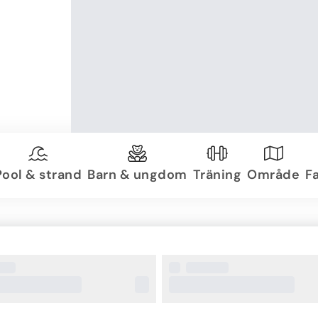
Pool & strand
Barn & ungdom
Träning
Område
Fa