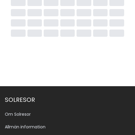
SOLRESOR
Om Solresor
Allmän information