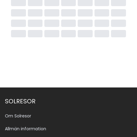
SOLRESOR
Om Solresor
Allmän information