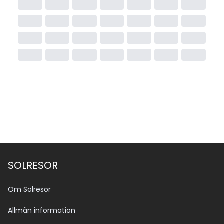
SOLRESOR
Om Solresor
Allmän information