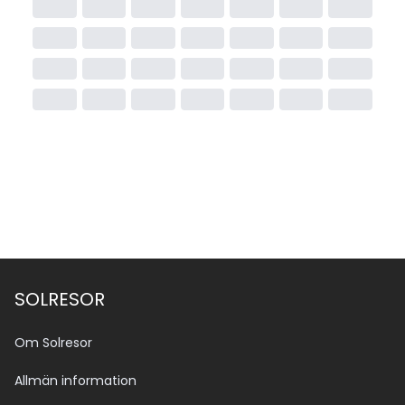
SOLRESOR
Om Solresor
Allmän information