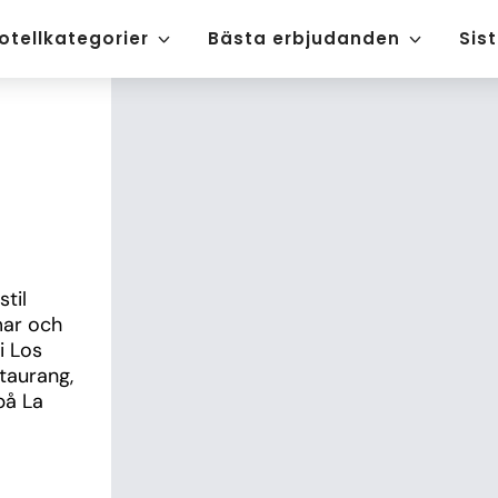
otellkategorier
Bästa erbjudanden
Sis
til 
ar och 
 Los 
aurang, 
å La 