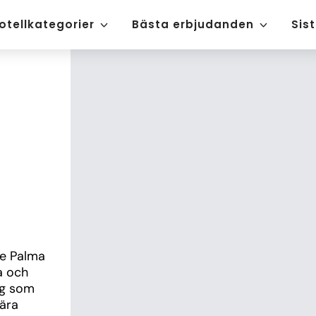
otellkategorier
Bästa erbjudanden
Sis
de Palma 
 och 
g som 
ära 