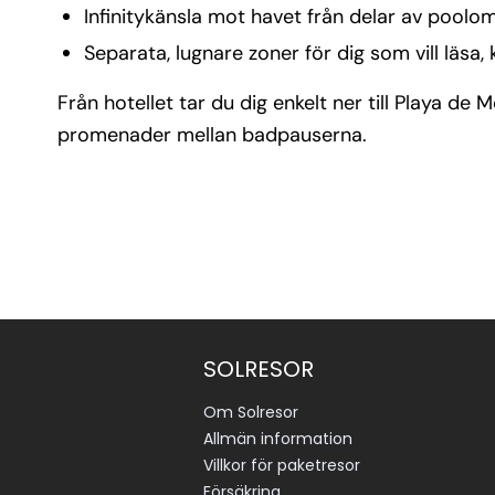
Infinitykänsla mot havet från delar av poolom
Separata, lugnare zoner för dig som vill läsa,
Från hotellet tar du dig enkelt ner till Playa 
promenader mellan badpauserna.
SOLRESOR
Om Solresor
Allmän information
Villkor för paketresor
Försäkring