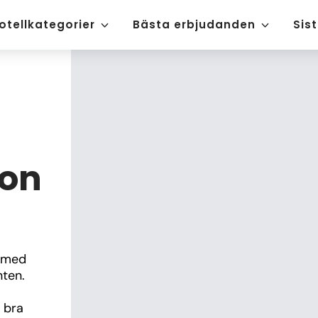
otellkategorier
Bästa erbjudanden
Sis
zon
 med 
ten. 
bra 