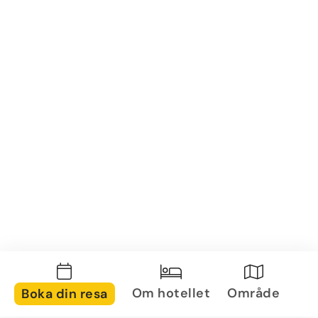
Om hotellet
Område
Boka din resa