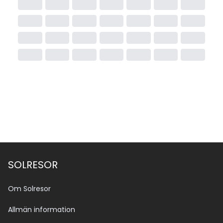
SOLRESOR
Om Solresor
Allmän information