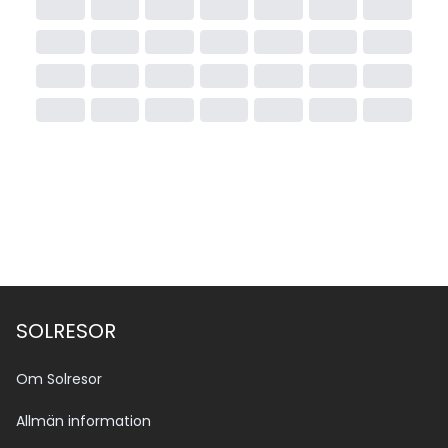
SOLRESOR
Om Solresor
Allmän information