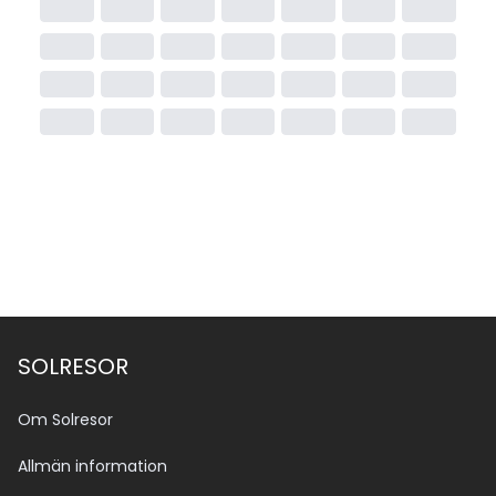
SOLRESOR
Om Solresor
Allmän information