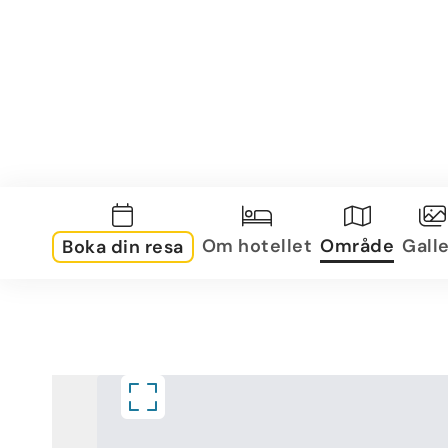
Om hotellet
Område
Galle
Boka din resa