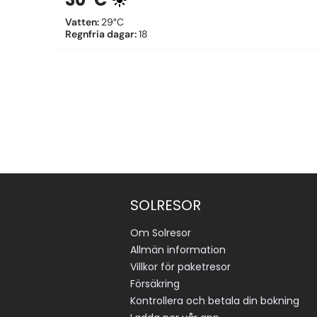
Vatten
:
29°C
Regnfria dagar
:
18
SOLRESOR
Om Solresor
Allmän information
Villkor för paketresor
Försäkring
Kontrollera och betala din bokning