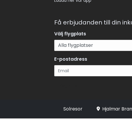
Ladda ner vår app
Få erbjudanden till din in
Välj flygplats
E-postadress
Registrera
Solresor
Hjalmar Bran