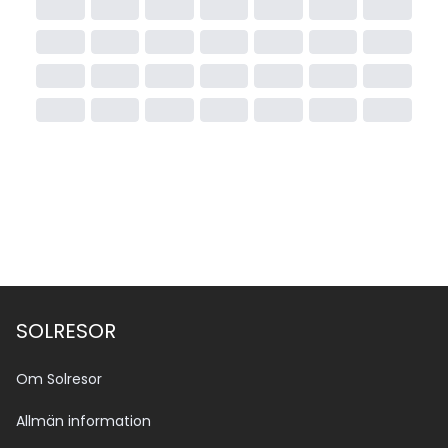
SOLRESOR
Om Solresor
Allmän information