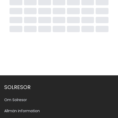
SOLRESOR
Om Solresor
Allmän information