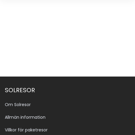
SOLRESOR
Om Solresor
Allmän information
Villkor för paketresor