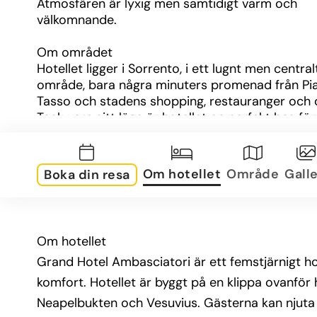
Atmosfären är lyxig men samtidigt varm och 
välkomnande.
Om området
Hotellet ligger i Sorrento, i ett lugnt men centralt
område, bara några minuters promenad från Pia
Tasso och stadens shopping, restauranger och c
Tack vare sitt läge är hotellet en perfekt bas för 
utforska Amalfikusten, Capri, Pompeji och Neape
Om rummen
Om hotellet
Område
Galle
Boka din resa
Rummen är elegant inredda med klassiska möbler
färger och marmordetaljer. Alla har balkong eller
terrass, många med havsutsikt. Standardutrustn
inkluderar luftkonditionering, Wi-Fi, satellit-TV, m
Om hotellet
värdeskåp och moderna badrum med dusch elle
Grand Hotel Ambasciatori är ett femstjärnigt h
badkar.
komfort. Hotellet är byggt på en klippa ovanfö
Övrig information
Neapelbukten och Vesuvius. Gästerna kan njuta 