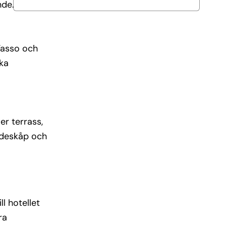
nde.
 Tasso och
ska
er terrass,
ärdeskåp och
ll hotellet
ra