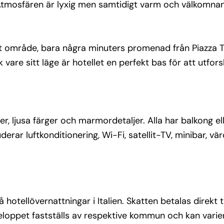
 Atmosfären är lyxig men samtidigt varm och välkomna
s, 
e, room 
tralt område, bara några minuters promenad från Piazza
ningar.
vare sitt läge är hotellet en perfekt bas för att utfor
de 
med 
 ljusa färger och marmordetaljer. Alla har balkong ell
 och 
rar luftkonditionering, Wi-Fi, satellit-TV, minibar, v
havet.
 hotellövernattningar i Italien. Skatten betalas direkt ti
. Beloppet fastställs av respektive kommun och kan varie