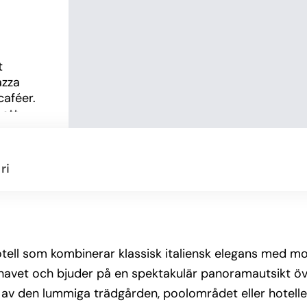
 
zza 
aféer. 
att 
l.
ri
, ljusa 
 
ing 
inibar, 
r 
otell som kombinerar klassisk italiensk elegans med m
r havet och bjuder på en spektakulär panoramautsikt ö
av den lummiga trädgården, poolområdet eller hotelle