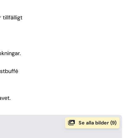
illfälligt
okningar.
ostbuffé
avet.
Se alla bilder (9)