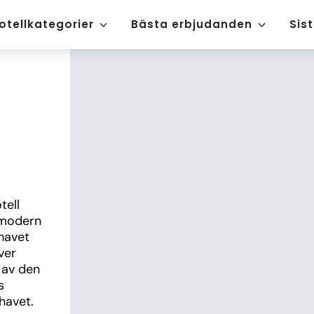
otellkategorier
Bästa erbjudanden
Sis
ell 
modern 
havet 
er 
av den 
 
avet. 