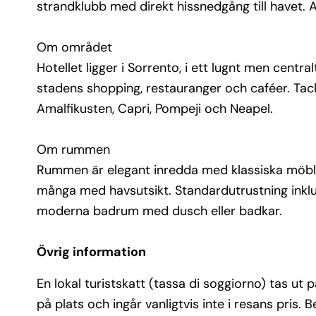
strandklubb med direkt hissnedgång till havet.
Faciliteter: Pool, privat strandklubb med solterras
trädgård, barer och restauranger.
Om området
Service: Reception dygnet runt, conciergeservic
Hotellet ligger i Sorrento, i ett lugnt men cen
service, tvättservice samt hjälp med utflyktsbok
stadens shopping, restauranger och caféer. Tack 
Amalfikusten, Capri, Pompeji och Neapel.
Mat & dryck: Hotellets restauranger serverar bå
lokala specialiteter och internationella rätter. 
Frukostbuffé ingår och kan avnjutas på terrass 
Om rummen
havsutsikt.
Rummen är elegant inredda med klassiska möbler,
Atmosfär: Lyxig och romantisk – perfekt för par
många med havsutsikt. Standardutrustning inklude
resenärer som vill ha en exklusiv upplevelse vid 
moderna badrum med dusch eller badkar.
Övrig information
En lokal turistskatt (tassa di soggiorno) tas ut på
på plats och ingår vanligtvis inte i resans pris