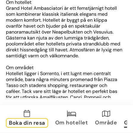
Om hotellet
Grand Hotel Ambasciatori är ett femstjärnigt hotell 
som kombinerar klassisk italiensk elegans med 
modern komfort. Hotellet är byggt på en klippa 
ovanför havet och bjuder på en spektakulär 
panoramautsikt över Neapelbukten och Vesuvius. 
Gästerna kan njuta av den lummiga trädgården, 
poolområdet eller hotellets privata strandklubb med 
direkt hissnedgång till havet. Atmosfären är lyxig men 
samtidigt varm och välkomnande.
Om området
Hotellet ligger i Sorrento, i ett lugnt men centralt 
område, bara några minuters promenad från Piazza 
Tasso och stadens shopping, restauranger och 
caféer. Tack vare sitt läge är hotellet en perfekt bas 
för att utforska Amalfikusten, Capri, Pompeji och 
Neapel.
Om rummen
Rummen är elegant inredda med klassiska möbler, 
Om hotellet
Område
Gal
Boka din resa
ljusa färger och marmordetaljer. Alla har balkong eller 
terrass, många med havsutsikt. Standardutrustning 