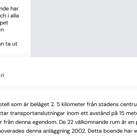
de har 
 i alla 
pet 
n 
n ta ut 
ri
tell som är beläget 2. 5 kilometer från stadens centrum
ttar transportanslutningar inom ett avstånd på 15 mete
 från denna egendom. De 22 välkomnande rum är en perf
renoverades denna anläggning 2002. Detta boende ha