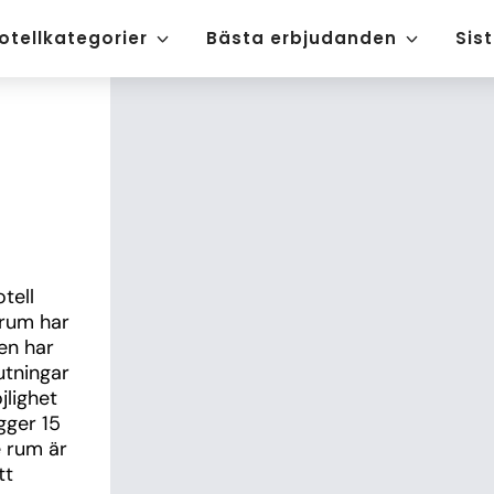
otellkategorier
Bästa erbjudanden
Sis
ell 
rum har 
en har 
tningar 
lighet 
ger 15 
rum är 
t 