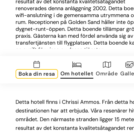
resultat av det konstanta kvalitetsåtagandet 
renoverades denna anläggning 2002. Detta boen
wifi-anslutning i de gemensamma utrymmena och
rum. Receptionen på Golden Sand håller inte öp
dygnet-runt-öppen. Detta boende tillämpar grö
praxis. Gästerna kan med fördel använda sig av 
transfertjänsten till flygplatsen. Detta boende ka
en avgift för vissa av dessa tjänster.
Om hotellet
Område
Galle
Boka din resa
Detta hotell finns i Chrissi Ammos. Från detta ho
destinationen har att erbjuda. Våra resenärer hi
området. Den närmaste stranden ligger 15 meter
resultat av det konstanta kvalitetsåtagandet 