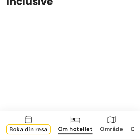
Inclusive
Om hotellet
Område
Gal
Boka din resa