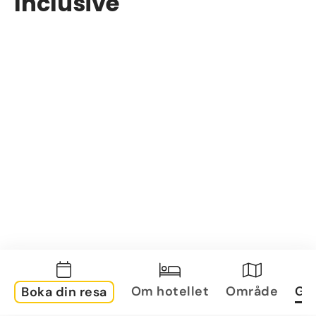
Inclusive
Om hotellet
Område
Gal
Boka din resa