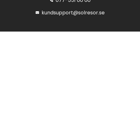
077-551 00 00
kundsupport@solresor.se