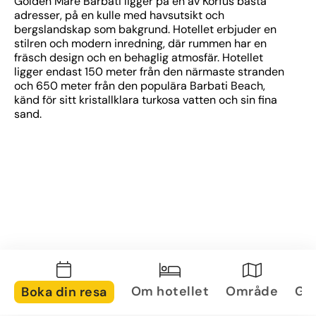
Golden Mare Barbati ligger på en av Korfus bästa 
adresser, på en kulle med havsutsikt och 
bergslandskap som bakgrund. Hotellet erbjuder en 
stilren och modern inredning, där rummen har en 
fräsch design och en behaglig atmosfär. Hotellet 
ligger endast 150 meter från den närmaste stranden 
och 650 meter från den populära Barbati Beach, 
känd för sitt kristallklara turkosa vatten och sin fina 
sand. 
Om hotellet
Område
Gal
Boka din resa