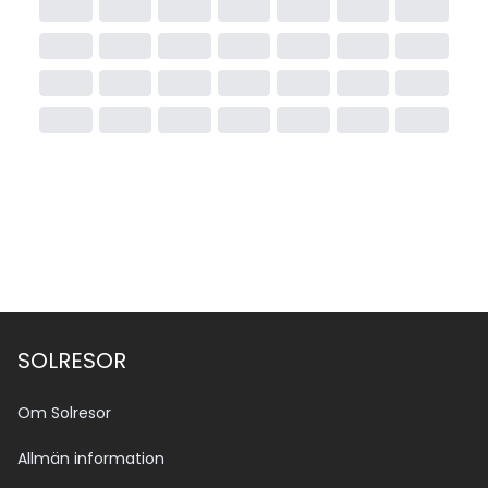
SOLRESOR
Om Solresor
Allmän information