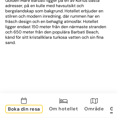
Golden Mare Barbati ligger på en av Korfus bästa 
adresser, på en kulle med havsutsikt och 
bergslandskap som bakgrund. Hotellet erbjuder en 
stilren och modern inredning, där rummen har en 
fräsch design och en behaglig atmosfär. Hotellet 
ligger endast 150 meter från den närmaste stranden 
och 650 meter från den populära Barbati Beach, 
känd för sitt kristallklara turkosa vatten och sin fina 
sand. 
Om hotellet
Område
Gal
Boka din resa