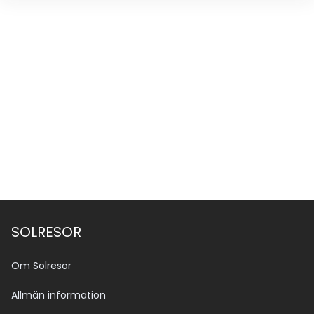
SOLRESOR
Om Solresor
Allmän information