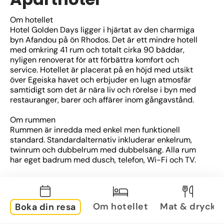
Om hotellet
Hotel Golden Days ligger i hjärtat av den charmiga 
byn Afandou på ön Rhodos. Det är ett mindre hotell 
med omkring 41 rum och totalt cirka 90 bäddar, 
nyligen renoverat för att förbättra komfort och 
service. Hotellet är placerat på en höjd med utsikt 
över Egeiska havet och erbjuder en lugn atmosfär 
samtidigt som det är nära liv och rörelse i byn med 
restauranger, barer och affärer inom gångavstånd.
Om rummen
Rummen är inredda med enkel men funktionell 
standard. Standardalternativ inkluderar enkelrum, 
twinrum och dubbelrum med dubbelsäng. Alla rum 
har eget badrum med dusch, telefon, Wi-Fi och TV. 
Vissa faciliteter som luftkonditionering och 
värdeskåp tillhandahålls mot extra kostnad. Många 
rum har också balkong, vilket gör det möjligt att njuta 
av utsikten och den grekiska solen.
Om hotellet
Mat & dryck
Boka din resa
Om området