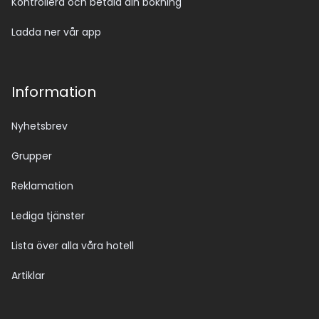
Kontrollera och betala din bokning
avgifter betalas direkt på plats.
Observera att en lokal turistskatt tillkommer enligt 
Ladda ner vår app
grekisk lagstiftning. Skatten betalas vid incheckning 
och den exakta summan kan komma att justeras av 
myndigheterna.
Information
Nyhetsbrev
Grupper
Reklamation
Lediga tjänster
Lista över alla våra hotell
Artiklar