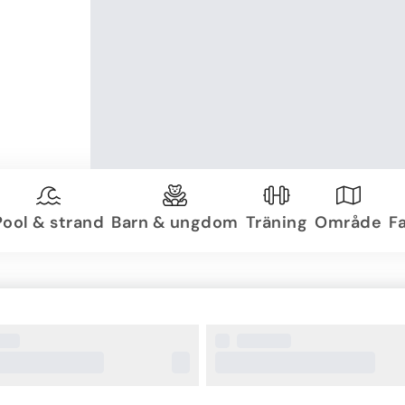
Pool & strand
Barn & ungdom
Träning
Område
Fa