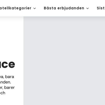
otellkategorier
Bästa erbjudanden
Sis
ace
a, bara 
nden. 
, barer 
ch 