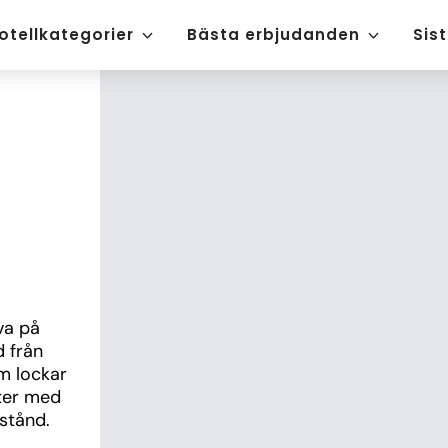
otellkategorier
Bästa erbjudanden
Sis
a på 
 från 
 lockar 
ter med 
stånd.