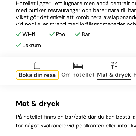
Hotellet ligger i ett lugnare men ändå centralt 
med butiker, restauranger och barer nära till han
vilket gör det enkelt att kombinera avslappnand
vid pool eller strand med kvällspromenader och 
matupplevelser.
Wi-fi
Pool
Bar
Lekrum
Om hotellet
Mat & dryck
Boka din resa
Mat & dryck
På hotellet finns en bar/café där du kan bestä
för något svalkande vid poolkanten eller inför kv