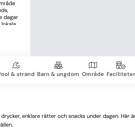
område 
ds, 
e dagar 
lokala 
Pool & strand
Barn & ungdom
Område
Facilitete
lla drycker, enklare rätter och snacks under dagen. Hä
ällen.