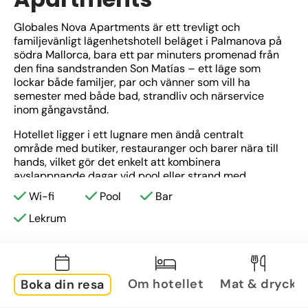
Globales Nova Apartments är ett trevligt och 
familjevänligt lägenhetshotell beläget i Palmanova på 
södra Mallorca, bara ett par minuters promenad från 
den fina sandstranden Son Matías – ett läge som 
lockar både familjer, par och vänner som vill ha 
semester med både bad, strandliv och närservice 
inom gångavstånd.
Hotellet ligger i ett lugnare men ändå centralt 
område med butiker, restauranger och barer nära till 
hands, vilket gör det enkelt att kombinera 
avslappnande dagar vid pool eller strand med 
kvällspromenader och lokala matupplevelser.
Wi-fi
Pool
Bar
Lekrum
Om hotellet
Mat & dryck
Boka din resa