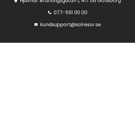
Hjalmar Brantingsgatan 1, 417 06 Göteborg
077-551 00 00
kundsupport@solresor.se