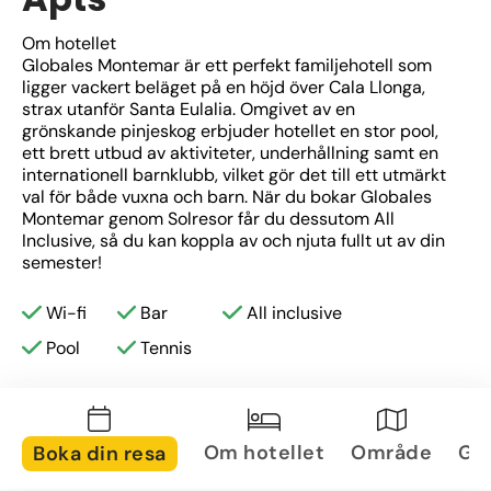
Om hotellet
Globales Montemar är ett perfekt familjehotell som 
ligger vackert beläget på en höjd över Cala Llonga, 
strax utanför Santa Eulalia. Omgivet av en 
grönskande pinjeskog erbjuder hotellet en stor pool, 
ett brett utbud av aktiviteter, underhållning samt en 
internationell barnklubb, vilket gör det till ett utmärkt 
val för både vuxna och barn. När du bokar Globales 
Montemar genom Solresor får du dessutom All 
Inclusive, så du kan koppla av och njuta fullt ut av din 
semester!
Om området
Wi-fi
Bar
All inclusive
Cala Llonga är en lugn och fridfull badort som ligger 
Pool
Tennis
långt bort från Ibizas hektiska nattliv, vilket gör det till 
en idealisk plats för avkoppling. Den charmiga 
sandstranden, med sitt kristallklara och grunda 
turkosa vatten, är ett populärt mål för både sol- och 
badälskare. Promenadvägar sträcker sig från bukten 
Om hotellet
Område
Gal
Boka din resa
upp mot de omgivande kullarna och erbjuder 
fantastiska utsiktsplatser på vägen. Längs stranden 