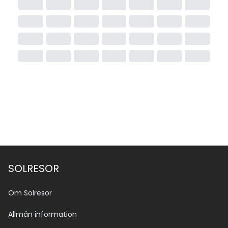
att den officiella klassificeringen kan skilja sig från 
Solresors egen bedömning.
SOLRESOR
Om Solresor
Allmän information