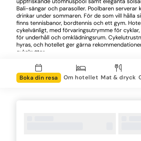
uppfriskande utomhuspool samt eleganta solsän
Bali-sängar och parasoller. Poolbaren serverar ka
drinkar under sommaren. För de som vill hålla sig
finns tennisbanor, bordtennis och ett gym. Hotell
cykelvänligt, med förvaringsutrymme för cyklar, 
för underhåll och omklädningsrum. Cykelutrustn
hyras, och hotellet ger gärna rekommendationer
cykelrutter.
Om området
Hotellet ligger i Palma Nova, där du hittar de kritv
Om hotellet
Mat & dryck
Boka din resa
sandstränderna bara en kort promenad bort. Lä
strandpromenaden finns ett stort utbud av 
restauranger och butiker. Det är enkelt att ta sig t
centrala Palma med både lokalbuss och taxi, vilk
dig tillgång till stadens sevärdheter och nöjen.
Om rummen
De 290 rummen på Globales Mimosa renoverad
och är stiligt inredda för att skapa en modern o