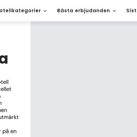
otellkategorier
Bästa erbjudanden
Sis
a
ell 
llet 
 
 
en 
 utmärkt 
 på en 