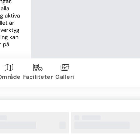
gar, 
lla 
 aktiva 
et är 
verktyg 
ing kan 
 på 
ita 
Område
Faciliteter
Galleri
ngs 
ill 
et ger 
es 2018 
ch 