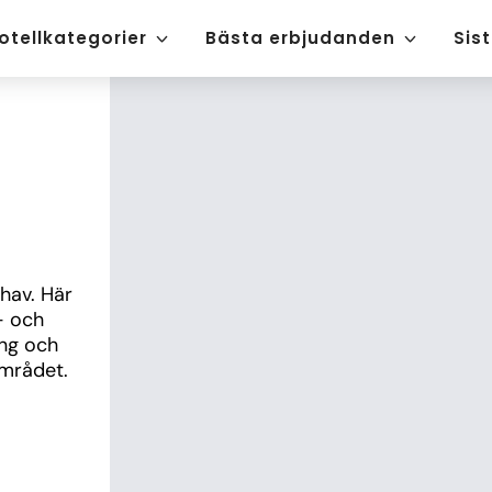
otellkategorier
Bästa erbjudanden
Sis
hav. Här 
 och 
ng och 
området.