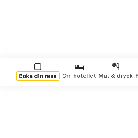
Om hotellet
Mat & dryck
Boka din resa