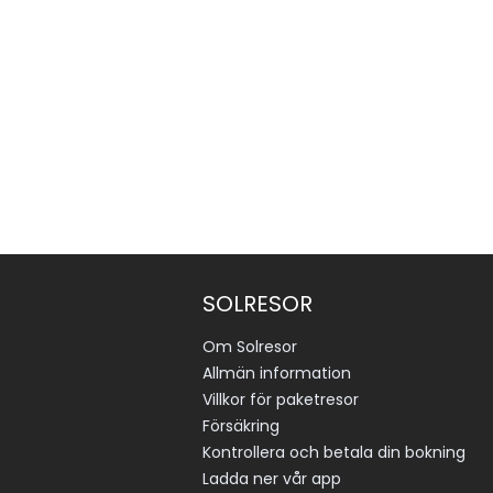
SOLRESOR
Om Solresor
Allmän information
Villkor för paketresor
Försäkring
Kontrollera och betala din bokning
Ladda ner vår app