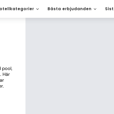
otellkategorier
Bästa erbjudanden
Sis
pool, 
 Här 
r 
r.