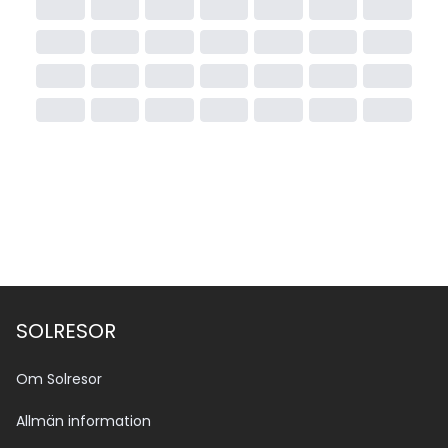
SOLRESOR
Om Solresor
Allmän information