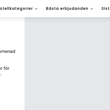
otellkategorier
Bästa erbjudanden
Sis
romenad 
 för 
.