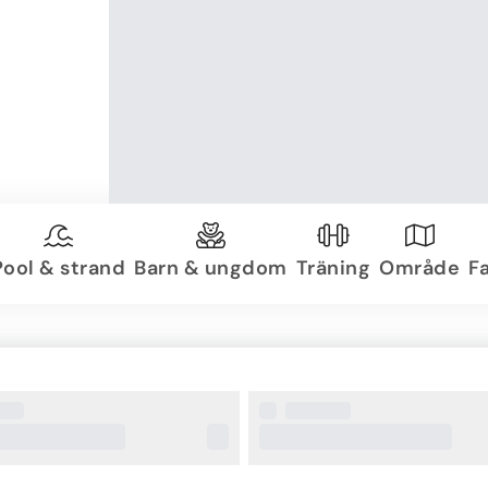
Pool & strand
Barn & ungdom
Träning
Område
Fa