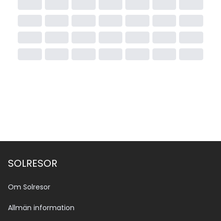
SOLRESOR
Om Solresor
Allmän information