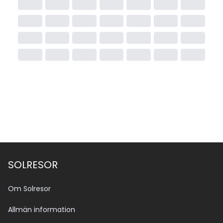
SOLRESOR
Om Solresor
Allmän information