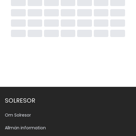
SOLRESOR
Om Solresor
Allmän information