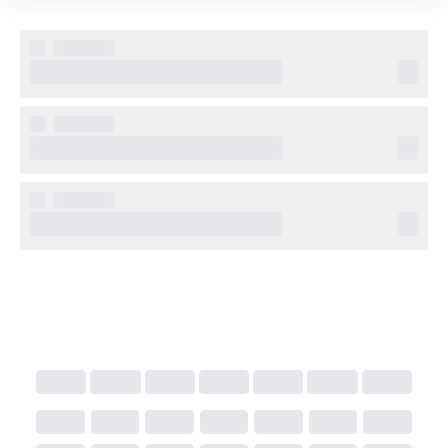
komfort med en harmonisk, tropisk känsla.
Övrig information
Resorten erbjuder infinitypool, spa, gym samt flera 
restauranger och barer som serverar både 
internationella rätter och kreolska specialiteter. 
Gäster kan även delta i vattensporter eller boka 
utflykter via hotellets reception.