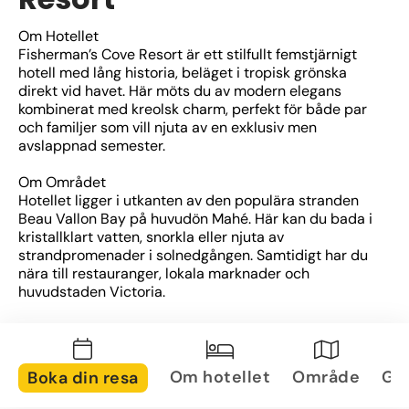
Om Hotellet
Fisherman’s Cove Resort är ett stilfullt femstjärnigt 
hotell med lång historia, beläget i tropisk grönska 
direkt vid havet. Här möts du av modern elegans 
kombinerat med kreolsk charm, perfekt för både par 
och familjer som vill njuta av en exklusiv men 
avslappnad semester.
Om Området
Hotellet ligger i utkanten av den populära stranden 
Beau Vallon Bay på huvudön Mahé. Här kan du bada i 
kristallklart vatten, snorkla eller njuta av 
strandpromenader i solnedgången. Samtidigt har du 
nära till restauranger, lokala marknader och 
huvudstaden Victoria.
Om Rummen
Rummen och sviterna är rymliga, elegant inredda och 
utrustade med alla moderna bekvämligheter. De 
Om hotellet
Område
Gal
Boka din resa
flesta har balkong eller terrass med utsikt över havet 
eller den lummiga trädgården. Här kombineras 