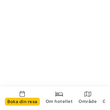
Om hotellet
Område
Gal
Boka din resa