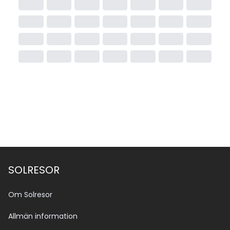
SOLRESOR
Om Solresor
Allmän information