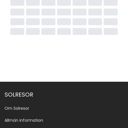
SOLRESOR
Om Solresor
Allmän information