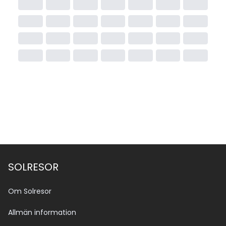
SOLRESOR
Om Solresor
Allmän information