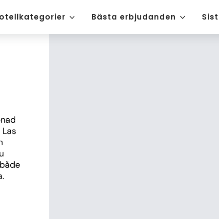
otellkategorier
Bästa erbjudanden
Sis
nad 
 Las 
 
 
både 
a.