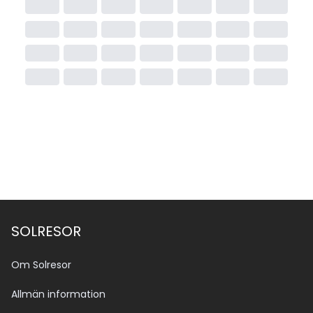
SOLRESOR
Om Solresor
Allmän information