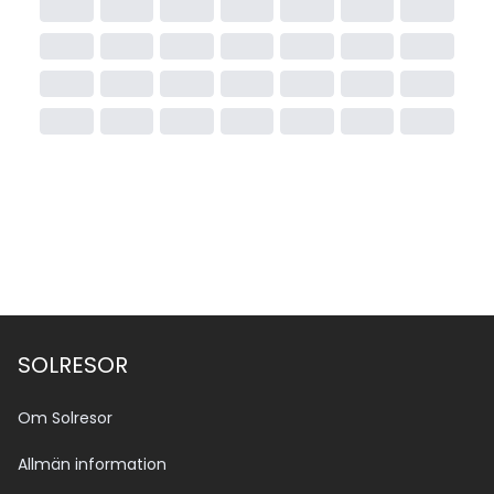
SOLRESOR
Om Solresor
Allmän information