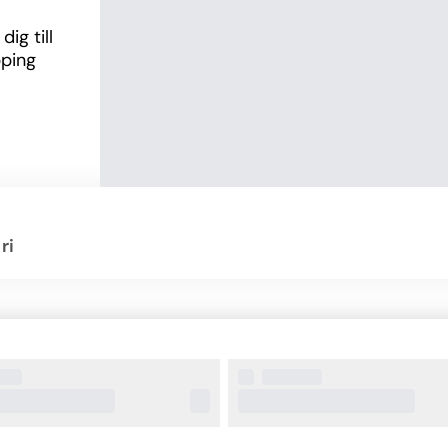
g till 
ping 
 
d 
e.
ri
ception 
et ett 