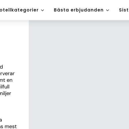
otellkategorier
Bästa erbjudanden
Sis
d 
rverar 
mt en 
full 
ljer 
 
ns mest 