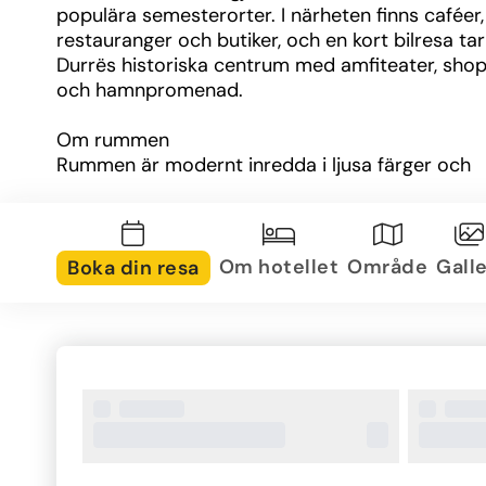
populära semesterorter. I närheten finns caféer, 
restauranger och butiker, och en kort bilresa tar di
Durrës historiska centrum med amfiteater, shop
och hamnpromenad.
Om rummen
Rummen är modernt inredda i ljusa färger och 
utrustade med luftkonditionering, tv, minibar och
badrum med dusch. Många rum har balkong me
havsutsikt, vilket gör vistelsen extra avkoppland
Om hotellet
Område
Galle
Boka din resa
Övrig information
Eter Hotel erbjuder gratis WiFi i hela hotellet, re
med service och parkering för gäster. Med sitt 
strandnära läge och moderna faciliteter är hotell
bekvämt alternativ för en semester i Durrës.