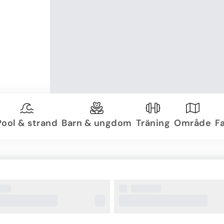
Pool & strand
Barn & ungdom
Träning
Område
Fa