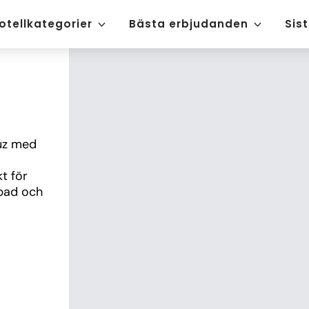
otellkategorier
Bästa erbjudanden
Sis
uz med 
 för 
bad och 